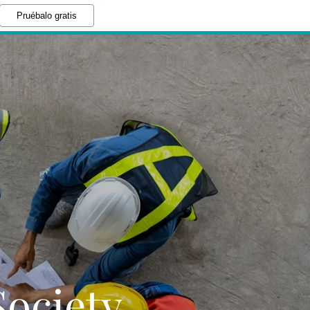
Pruébalo gratis
ociety